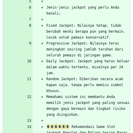
Jenis-jenis jackpot yang perlu Anda 
Fixed Jackpot: Nilainya tetap, tidak 
berubah meski berapa pun yang bermain. 
Progressive Jackpot: Nilainya terus 
meningkat seiring jumlah taruhan dari 
Daily Jackpot: Jackpot yang harus keluar 
dalam waktu tertentu, misalnya per 24 
Random Jackpot: Diberikan secara acak 
kapan saja, tanpa perlu memicu simbol 
Memahami sistem ini membantu Anda 
memilih jenis jackpot yang paling sesuai 
dengan gaya bermain dan tingkat risiko 
�
�
�
�
�
�
 Rekomendasi Game Slot 