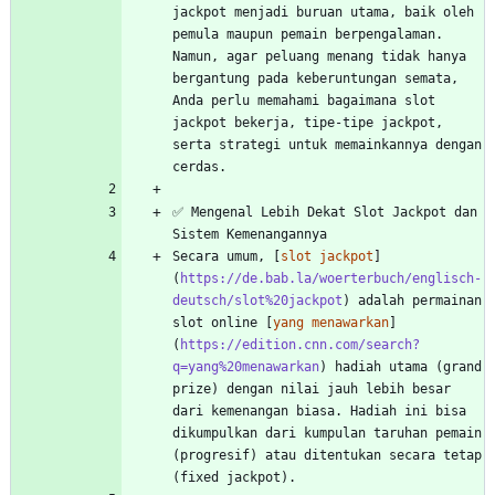
jackpot menjadi buruan utama, baik oleh 
pemula maupun pemain berpengalaman. 
Namun, agar peluang menang tidak hanya 
bergantung pada keberuntungan semata, 
Anda perlu memahami bagaimana slot 
jackpot bekerja, tipe-tipe jackpot, 
serta strategi untuk memainkannya dengan 
✅ Mengenal Lebih Dekat Slot Jackpot dan 
Secara umum, [
slot jackpot
]
(
https://de.bab.la/woerterbuch/englisch-
deutsch/slot%20jackpot
) adalah permainan 
slot online [
yang menawarkan
]
(
https://edition.cnn.com/search?
q=yang%20menawarkan
) hadiah utama (grand 
prize) dengan nilai jauh lebih besar 
dari kemenangan biasa. Hadiah ini bisa 
dikumpulkan dari kumpulan taruhan pemain 
(progresif) atau ditentukan secara tetap 