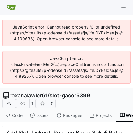
JavaScript error: Cannot read property '0' of undefined
(https://gitea.itskp-odense.dk/assets/js/iife.DYEzIdse.js @
4:100636). Open browser console to see more details.
JavaScript error:
_classPrivateFieldGet2(...).replaceChildren is not a function
(https://gitea.itskp-odense.dk/assets/js/iife.DYEzIdse.js @
4:89257). Open browser console to see more details.
roxanalawler61
/
slot-gacor5399
1
0
Code
Issues
Packages
Projects
Wik
Add Slot Jackpot: Peluang Besar Sekali Putar