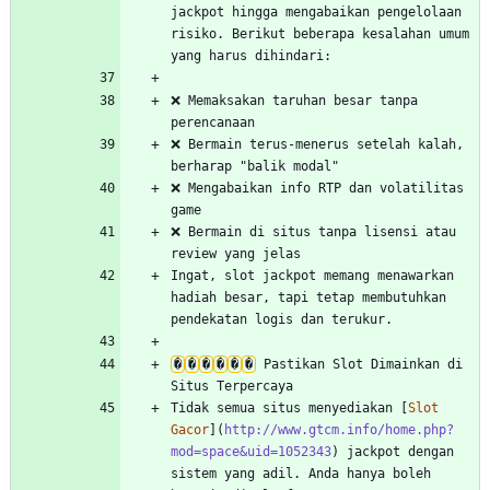
jackpot hingga mengabaikan pengelolaan 
risiko. Berikut beberapa kesalahan umum 
❌ Memaksakan taruhan besar tanpa 
❌ Bermain terus-menerus setelah kalah, 
❌ Mengabaikan info RTP dan volatilitas 
❌ Bermain di situs tanpa lisensi atau 
Ingat, slot jackpot memang menawarkan 
hadiah besar, tapi tetap membutuhkan 
�
�
�
�
�
�
 Pastikan Slot Dimainkan di 
Tidak semua situs menyediakan [
Slot 
Gacor
](
http://www.gtcm.info/home.php?
mod=space&uid=1052343
) jackpot dengan 
sistem yang adil. Anda hanya boleh 